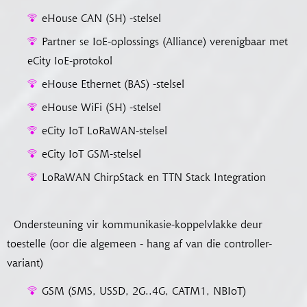
eHouse CAN (SH) -stelsel
Partner se IoE-oplossings (Alliance) verenigbaar met
eCity IoE-protokol
eHouse Ethernet (BAS) -stelsel
eHouse WiFi (SH) -stelsel
eCity IoT LoRaWAN-stelsel
eCity IoT GSM-stelsel
LoRaWAN ChirpStack en TTN Stack Integration
Ondersteuning vir kommunikasie-koppelvlakke deur
toestelle (oor die algemeen - hang af van die controller-
variant)
GSM (SMS, USSD, 2G..4G, CATM1, NBIoT)