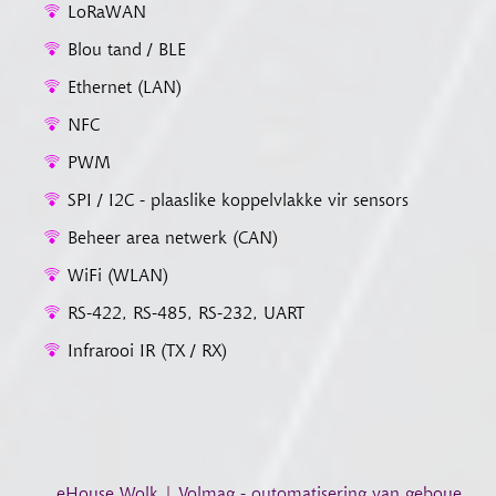
LoRaWAN
Blou tand / BLE
Ethernet (LAN)
NFC
PWM
SPI / I2C - plaaslike koppelvlakke vir sensors
Beheer area netwerk (CAN)
WiFi (WLAN)
RS-422, RS-485, RS-232, UART
Infrarooi IR (TX / RX)
eHouse Wolk | Volmag - outomatisering van geboue