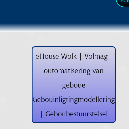
eCi
eHouse Wolk | Volmag -
outomatisering van
geboue
Gebouinligtingmodellering
| Geboubestuurstelsel