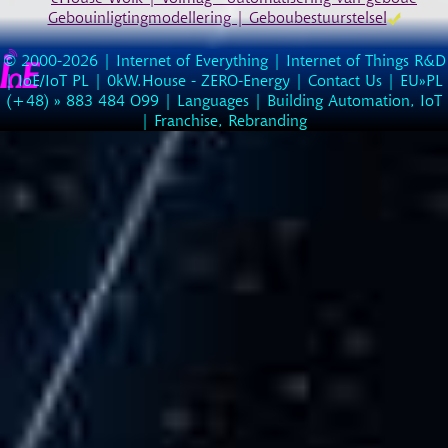
Gebouinligtingmodellering | Geboubestuurstelsel
© 2000-2026 |
Internet of Everything | Internet of Things R&D
|
IoE/IoT PL
|
0kW.House - ZERO-Energy
|
Contact Us
| EU»PL
(
+48
) »
883
484
O99
|
Languages
|
Building Automation, IoT
|
Franchise, Rebranding