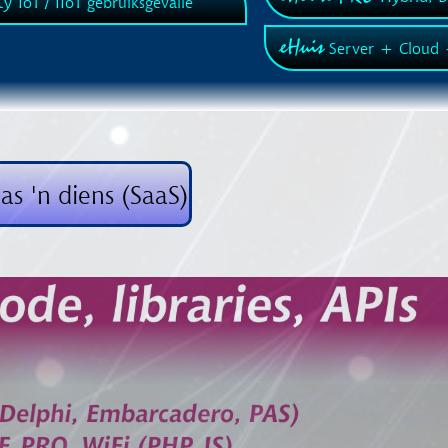
ty
IoT / IIoT gebruiksgevalle
eHuis
Server + Cloud 
s 'n diens (SaaS)