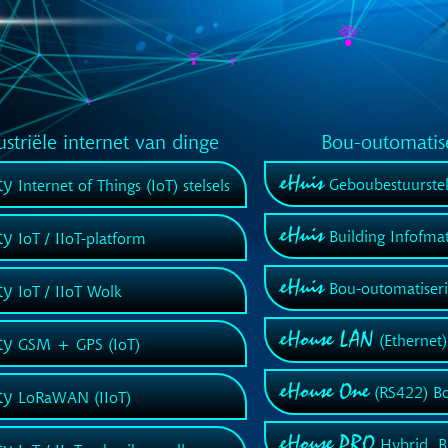
ustriële internet van dinge
Bou-outomatise
eHuis
ty
Geboubestuurstel
Internet of Things (IoT) stelsels
eHuis
ty
Building Infofma
IoT / IIoT-platform
eHuis
ty
Bou-outomatiserin
IoT / IIoT Wolk
eHouse LAN
ty
(Ethernet)
GSM + GPS (IoT)
eHouse One
(RS422) Bo
ty
LoRaWAN (IIoT)
eHouse PRO
Hybrid, 