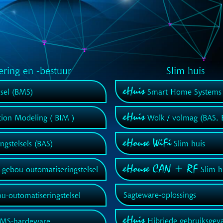
ring en -bestuur
Slim huis
eHuis
sel (BMS)
Smart Home Systems 
eHuis
tion Modeling ( BIM )
Wolk / volmag (BAS,
eHouse WiFi
gstelsels (BAS)
Slim huis
eHouse CAN + RF
 gebou-outomatiseringstelsel
Slim h
Sagteware-oplossings
u-outomatiseringstelsel
eHuis
Hibriede gebruiksgeva
BMS-hardeware