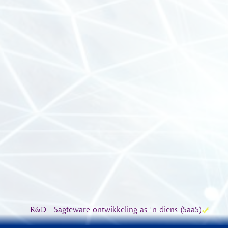
R&D - Sagteware-ontwikkeling as 'n diens (SaaS)