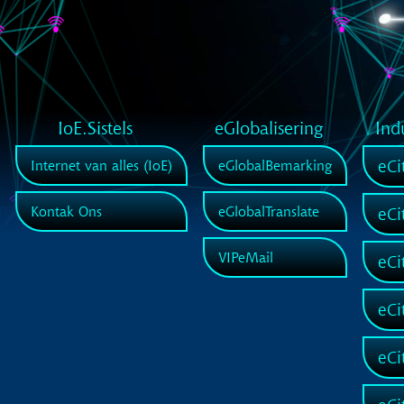
IoE.Sistels
eGlobalisering
Ind
eCi
Internet van alles (IoE)
eGlobalBemarking
Kontak Ons
eGlobalTranslate
eCi
VIPeMail
eCi
eCi
eCi