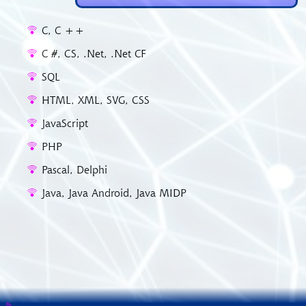
C, C ++
C #, CS, .Net, .Net CF
SQL
HTML, XML, SVG, CSS
JavaScript
PHP
Pascal, Delphi
Java, Java Android, Java MIDP